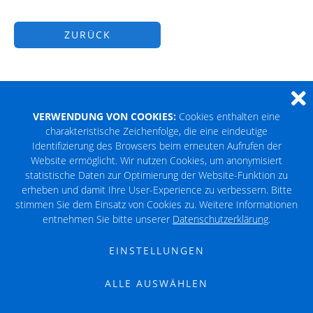
ZURÜCK
VERWENDUNG VON COOKIES:
Cookies enthalten eine
charakteristische Zeichenfolge, die eine eindeutige
Identifizierung des Browsers beim erneuten Aufrufen der
Website ermöglicht. Wir nutzen Cookies, um anonymisiert
© 2023 TV Burgholzhausen 1893 e.V.
statistische Daten zur Optimierung der Website-Funktion zu
erheben und damit Ihre User-Experience zu verbessern. Bitte
stimmen Sie dem Einsatz von Cookies zu. Weitere Informationen
Impressum
Datenschutz
entnehmen Sie bitte unserer
Datenschutzerklärung
.
EINSTELLUNGEN
ALLE AUSWÄHLEN